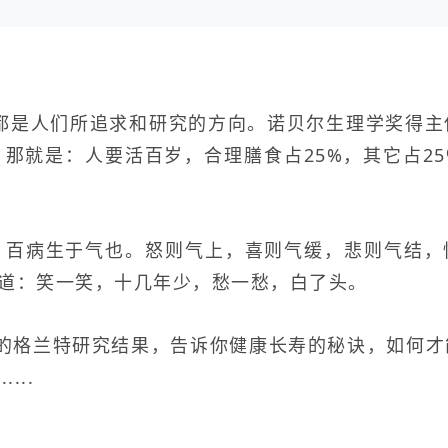
是人们所追求和研究的方向。诺贝尔生理学奖得主
那就是：人要活百岁，合理膳食占25%，其它占2
：百病生于气也。怒则气上，喜则气缓，悲则气结，惊
言道：笑一笑，十几年少，愁一愁，白了头。
年的格兰特研究结果
，告诉你健康长寿的秘诀，如何才
...