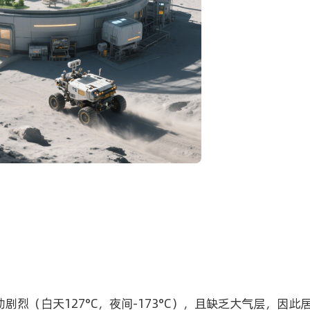
剧烈（白天127°C，夜间-173°C），且缺乏大气层，因此