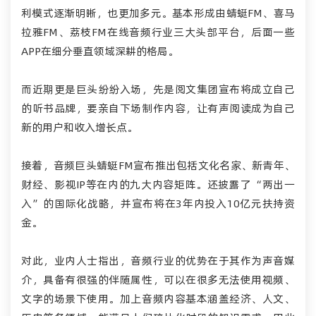
利模式逐渐明晰，也更加多元。基本形成由蜻蜓FM、喜马
拉雅FM、荔枝FM在线音频行业三大头部平台，后面一些
APP在细分垂直领域深耕的格局。
而近期更是巨头纷纷入场，先是阅文集团宣布将成立自己
的听书品牌，要亲自下场制作内容，让有声阅读成为自己
新的用户和收入增长点。
接着，音频巨头蜻蜓FM宣布推出包括文化名家、新青年、
财经、影视IP等在内的九大内容矩阵。还披露了“两出一
入”的国际化战略，并宣布将在3年内投入10亿元扶持资
金。
对此，业内人士指出，音频行业的优势在于其作为声音媒
介，具备有很强的伴随属性，可以在很多无法使用
视频
、
文字的场景下使用。加上音频内容基本涵盖经济、人文、