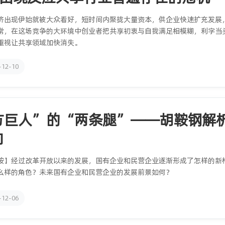
济出现伊始就被大众看好，短时间内聚拢大量资本，供企业快速扩充发展
常，在这场竞争的大环境中创业者把共享初衷与自我满足相模糊，利字当
重视让共享领域加快消失。
-12-10
方巨人”的“两条腿”——胡鞍钢解
向
按】经过改革开放以来的发展，国有企业和民营企业逐渐形成了怎样的新
么样的角色？未来国有企业和民营企业的发展前景如何？
-12-06