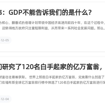
伟：GDP不能告诉我们的是什么？
P为核心，翻番式的倍增计划带领中国经济高速向前四十年，在这个过程中
，这使得地方政府只注重短期利益，从而带来一系列社会发展问题。那么，
-12-05
们研究了120名白手起家的亿万富翁
财富往往最难获取。 世界上那些白手起家的亿万富翁，究竟靠什么创造
们在福布斯全球亿万富翁排行榜中筛选了120名白手起家的亿万富翁进行
-12-04