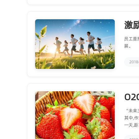
激
员工是
展。
2018
O
“未来
其中,
一天,距