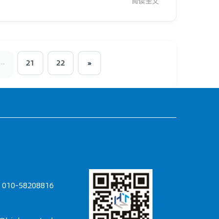
阅读全文
...
21
22
»
10-58208816
：