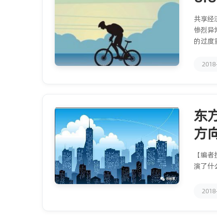
共享经
惨烈异
的过度
2018
东
方
【编者
演了什
2018