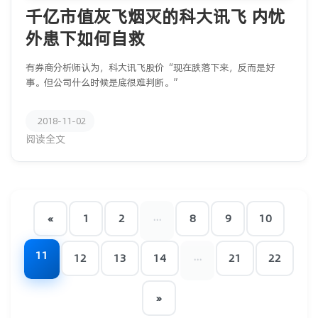
千亿市值灰飞烟灭的科大讯飞 内忧
外患下如何自救
有券商分析师认为，科大讯飞股价“现在跌落下来，反而是好
事。但公司什么时候是底很难判断。”
2018-11-02
阅读全文
...
«
1
2
8
9
10
11
...
12
13
14
21
22
»